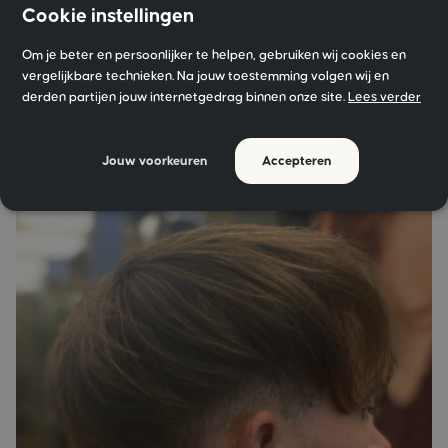
bovenkant
Cookie instellingen
Styling: Voor deze look kun je uitstekend een glanzend
Om je beter en persoonlijker te helpen, gebruiken wij cookies en
vergelijkbare technieken. Na jouw toestemming volgen wij en
product gebruiken zonder dat je haar hard aanvoelt. IVY
derden partijen jouw internetgedrag binnen onze site.
Lees verder
Fiber geeft medium stevigheid met een shiny finish!
Jouw voorkeuren
Accepteren