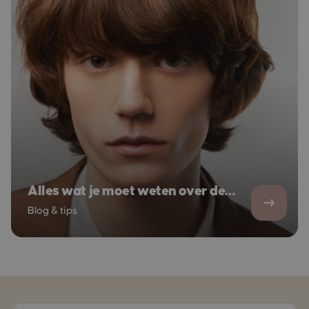
Alles wat je moet weten over de
trendy Mod Cut haarstijl
Blog & tips