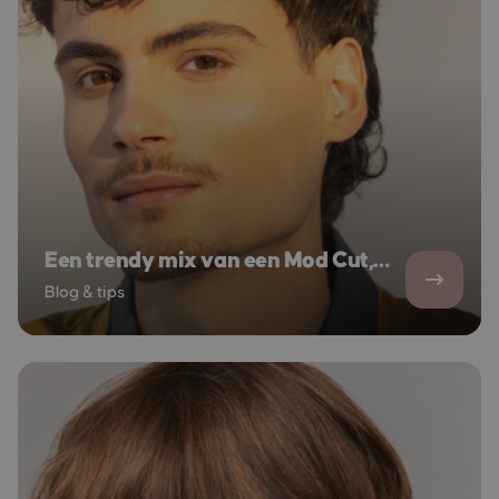
Een trendy mix van een Mod Cut,
Bowl Cut en Mullet!
Blog & tips