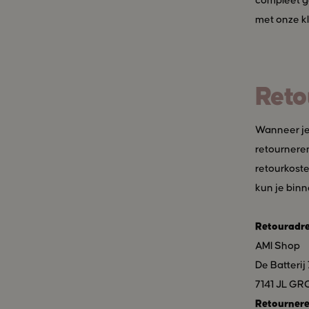
compleet ge
met onze k
Reto
Wanneer je 
retourneren
retourkoste
kun je binn
​Retouradre
AMI Shop
De Batterij 
7141 JL G
Retourner