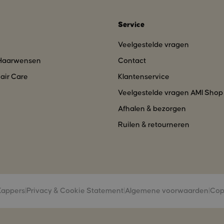
Service
Veelgestelde vragen
 Haarwensen
Contact
air Care
Klantenservice
Veelgestelde vragen AMI Shop
Afhalen & bezorgen
Ruilen & retourneren
Kappers
|
Privacy & Cookie Statement
|
Algemene voorwaarden
|
Cop