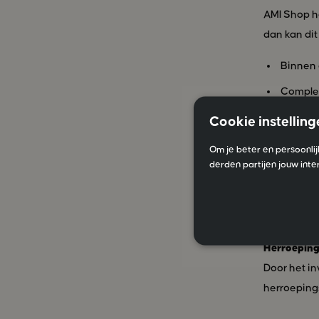
AMI Shop ha
dan kan dit 
Binnen 
Compleet
onbesc
Cookie instelling
Geopend
Om je beter en persoonlij
Wij stu
derden partijen jouw inte
Raadpleeg 
goede verwe
de retourbo
Herroepin
Door het in
herroepings