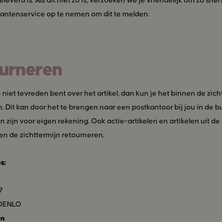
leverd is. Als dit niet zo is, verzoeken we je vriendelijk om zo snel
lantenservice op te nemen om dit te melden.
urneren
niet tevreden bent over het artikel, dan kun je het binnen de zich
. Dit kan door het te brengen naar een postkantoor bij jou in de bu
n zijn voor eigen rekening. Ook actie-artikelen en artikelen uit d
en de zichttermijn retourneren.
s:
7
ROENLO
en