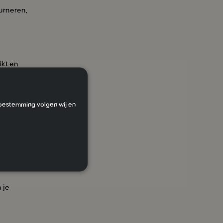
ourneren,
ikt en
w eigendom.
toestemming volgen wij en
 rekening.
lle en
 Voeg altijd
 je