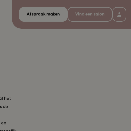
Afspraak maken
Vind een salon
af het
is de
d en