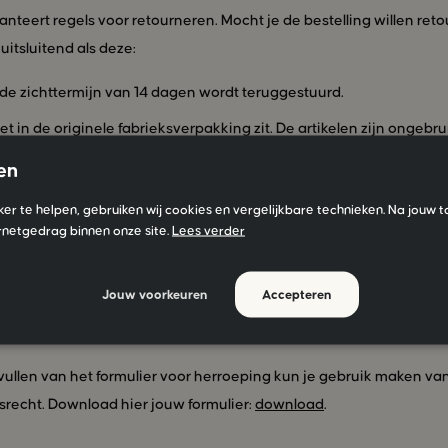
nteert regels voor retourneren. Mocht je de bestelling willen ret
uitsluitend als deze:
de zichttermijn van 14 dagen wordt teruggestuurd.
 in de originele fabrieksverpakking zit. De artikelen zijn ongebru
hadigd gebleven.
en
e artikelen die niet voldoen aan het bovenstaande blijven jou
ker te helpen, gebruiken wij cookies en vergelijkbare technieken. Na jouw 
ren deze artikelen naar je terug en brengen de gemaakte kosten in
rnetgedrag binnen onze site.
Lees verder
voor meer informatie onze
algemene voorwaarden
. Voor een sne
rking van het teruggestuurde artikel is het volgende van belang:
Jouw voorkeuren
Accepteren
n bij je retour, inclusief opgave van de retourreden.
g
vullen van het formulier voor herroeping kun je gebruik maken van
recht. Download hier jouw formulier:
download
.