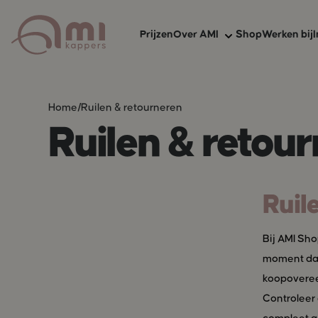
Prijzen
Over AMI
Shop
Werken bij
I
Over AMI
Home
/
Ruilen & retourneren
Ruilen & retou
AMI zekerheden
AMI Membership
Ruil
Bij AMI Sho
moment dat 
koopoveree
Controleer 