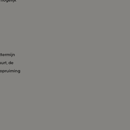
 mogelijk
ttermijn
urt, de
e opruiming