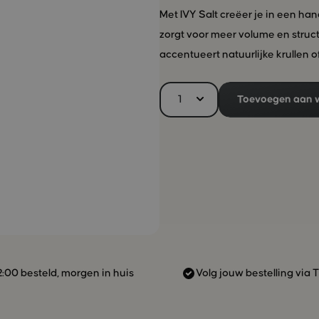
Met IVY Salt creëer je in een ha
zorgt voor meer volume en struct
accentueert natuurlijke krullen o
en stevigheid te geven. Gebruik 
haar verder zoals je het wilt. IV
Toevoegen aan 
bodem voor het beste resultaat m
2:00 besteld, morgen in huis
Volg jouw bestelling via 