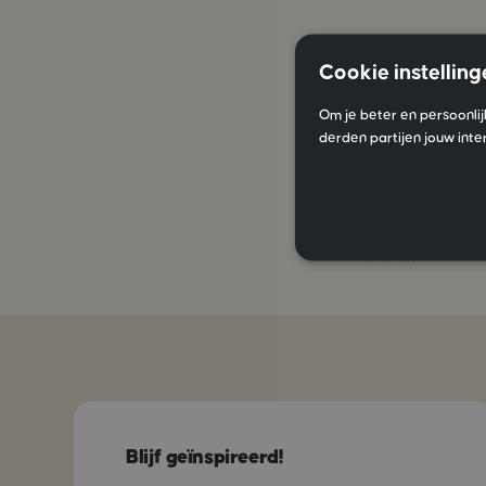
Cookie instelling
Met IVY Salt cre
Om je beter en persoonlij
meer volume en s
derden partijen jouw inte
krullen of slage
Salt op handdoek
beste natuurlijk
echt mooi.
Blijf geïnspireerd!