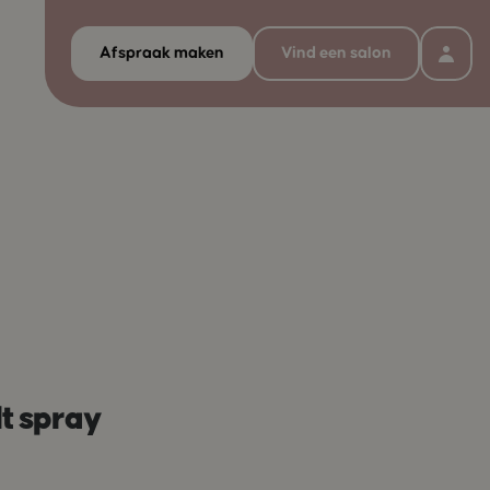
Afspraak maken
Vind een salon
lt spray