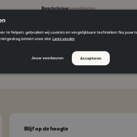
Beschrijving
Ingrediënten
en
ëer je in een handomdraai een stoere, wilde beach look. Deze spra
ker te helpen, gebruiken wij cookies en vergelijkbare technieken. Na jouw 
tructuur en geeft dat gewilde messy effect. IVY Salt accentueert 
rnetgedrag binnen onze site.
Lees verder
n, maar is ook ideaal om fijn haar extra volume en stevigheid te g
droog of droog haar en style je haar verder zoals je het wilt. IVY
Jouw voorkeuren
Accepteren
e grondstoffen van eigen bodem voor het beste resultaat met jouw
Blijf op de hoogte