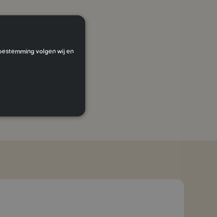
y zorgt voor
toestemming volgen wij en
natuurlijke
even. Gebruik IVY
 werkt met de
 haar. Dat is