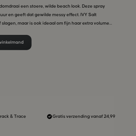
ndomdraai een stoere, wilde beach look. Deze spray
uur en geeft dat gewilde messy effect. IVY Salt
f slagen, maar is ook ideaal om fijn haar extra volume
IVY Salt op handdoekdroog of droog haar en style je
Y werkt met de beste natuurlijke grondstoffen van eigen
winkelmand
et jouw haar. Dat is echt mooi.
Track & Trace
Gratis verzending vanaf 24,99