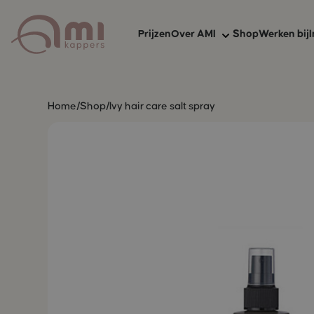
Prijzen
Over AMI
Shop
Werken bij
I
Over AMI
Home
/
Shop
/
Ivy hair care salt spray
AMI zekerheden
AMI Membership