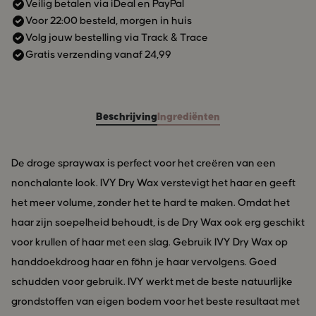
grondstoffen van eigen bodem voor het beste resultaat met
Veilig betalen via iDeal en PayPal
Voor 22:00 besteld, morgen in huis
jouw haar. Dat is echt mooi.
Volg jouw bestelling via Track & Trace
Gratis verzending vanaf 24,99
Beschrijving
Ingrediënten
De droge spraywax is perfect voor het creëren van een
nonchalante look. IVY Dry Wax verstevigt het haar en geeft
het meer volume, zonder het te hard te maken. Omdat het
haar zijn soepelheid behoudt, is de Dry Wax ook erg geschikt
voor krullen of haar met een slag. Gebruik IVY Dry Wax op
handdoekdroog haar en föhn je haar vervolgens. Goed
schudden voor gebruik. IVY werkt met de beste natuurlijke
grondstoffen van eigen bodem voor het beste resultaat met