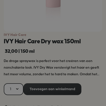
IVY Hair Care
IVY Hair Care Dry wax 150ml
32,00
|
150 ml
De droge spraywax is perfect voor het creëren van een
nonchalante look. IVY Dry Wax verstevigt het haar en geeft
het meer volume, zonder het te hard te maken. Omdat het
haar zijn soepelheid behoudt, is de Dry Wax ook erg geschikt
voor krullen of haar met een slag. Gebruik IVY Dry Wax op
Toevoegen aan winkelmand
handdoekdroog haar en föhn je haar vervolgens. Goed
schudden voor gebruik. IVY werkt met de beste natuurlijke