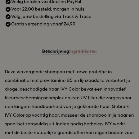
met de beste natuurlijke grondstoffen van eigen bodem voor
Veilig betalen via iDeal en PayPal
Voor 22:00 besteld, morgen in huis
het beste resultaat met jouw haar. Dat is echt mooi.
Volg jouw bestelling via Track & Trace
Gratis verzending vanaf 24,99
Beschrijving
Ingrediënten
Deze verzorgende shampoo met tarwe proteïne in
combinatie met provitamine B5 en lijnzaadolie verbetert je
droge, beschadigde haar. IVY Color bevat een innovatief
kleurbeschermingscomplex en een UV filter die zorgen voor
een langere houdbaarheid van je gekleurde haar. Gebruik
IVY Color op vochtig haar, masseer de shampoo in je haar en
spoel het zorgvuldig uit. Indien nodig herhalen. IVY werkt
met de beste natuurlijke grondstoffen van eigen bodem voor