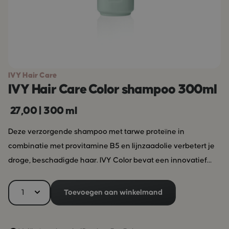
IVY Hair Care
IVY Hair Care Color shampoo 300ml
27,00
|
300 ml
Deze verzorgende shampoo met tarwe proteïne in
combinatie met provitamine B5 en lijnzaadolie verbetert je
droge, beschadigde haar. IVY Color bevat een innovatief
kleurbeschermingscomplex en een UV filter die zorgen voor
een langere houdbaarheid van je gekleurde haar. Gebruik
Toevoegen aan winkelmand
IVY Color op vochtig haar, masseer de shampoo in je haar en
spoel het zorgvuldig uit. Indien nodig herhalen. IVY werkt