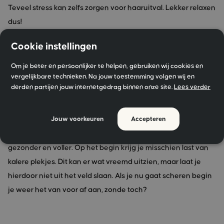
Teveel stress kan zelfs zorgen voor haaruitval. Lekker relaxen
dus!
Cookie instellingen
Hydratatie: hydratatie van je huid van binnen en buiten is
erg belangrijk. Drink daarom iedere dag minimaal twee liter
Om je beter en persoonlijker te helpen, gebruiken wij cookies en
vergelijkbare technieken. Na jouw toestemming volgen wij en
water, hiermee spoel je de afvalstoffen uit je lichaam en blijft
derden partijen jouw internetgedrag binnen onze site.
Lees verder
je huid van binnenuit gehydrateerd. De buitenkant heeft ook
wat aandacht nodig. Was je baard om de dag met een milde
Jouw voorkeuren
Accepteren
shampoo om de haren schoon en fris te houden. Verzorg
hem na die tijd met een baardolie, zo oogt je baard
gezonder en voller. Op het begin krijg je misschien last van
kalere plekjes. Dit kan er wat vreemd uitzien, maar laat je
hierdoor niet uit het veld slaan. Als je nu gaat scheren begin
je weer het van voor af aan, zonde toch?