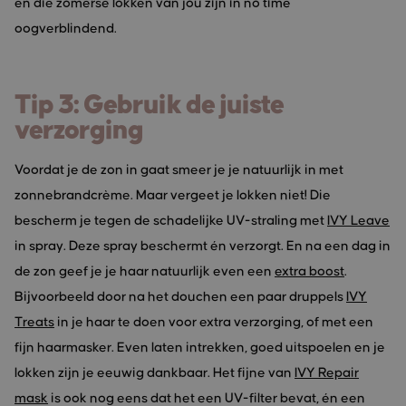
en die zomerse lokken van jou zijn in no time
oogverblindend.
Tip 3: Gebruik de juiste
verzorging
Voordat je de zon in gaat smeer je je natuurlijk in met
zonnebrandcrème. Maar vergeet je lokken niet! Die
bescherm je tegen de schadelijke UV-straling met
IVY Leave
in spray. Deze spray beschermt én verzorgt. En na een dag in
de zon geef je je haar natuurlijk even een
extra boost
.
Bijvoorbeeld door na het douchen een paar druppels
IVY
Treats
in je haar te doen voor extra verzorging, of met een
fijn haarmasker. Even laten intrekken, goed uitspoelen en je
lokken zijn je eeuwig dankbaar. Het fijne van
IVY Repair
mask
is ook nog eens dat het een UV-filter bevat, én een