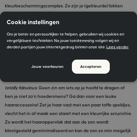
kleurbeschermingscomplex. Zo zijn je (gekleurde) lokken
extra goed verzorgd en beschermd.
Cookie instellingen
Om je beter en persoonlijker te helpen, gebruiken wij cookies en
Tip 4: Draag een hoed!
vergelijkbare technieken. Na jouw toestemming volgen wij en
derden partijen jouw internetgedrag binnen onze site.
Lees verder
Je hoofdhuid en je lokken bescherm je extra goed met een
mooi zomeraccessoire
. Bijvoorbeeld een zonneklep of hoed!
Jouw voorkeuren
Accepteren
Extra fijn als je haar net gekleurd is, want gekleurd haar is
nog net wat kwetsbaarder. Grote zonnebril op en je bent
totally fabulous
. Geen zin om iets op je hoofd te dragen of
ben je niet zo’n hoedenmens? Ga dan voor een leuke
haaraccessoire! Zet je haar vast met een paar toffe speldjes,
vlecht het in of maak een staart met een kleurrijke scrunchie.
Zo wordt het haaroppervlak dat aan de zon wordt
blootgesteld geminimaliseerd en kan de zon zo min mogelijk