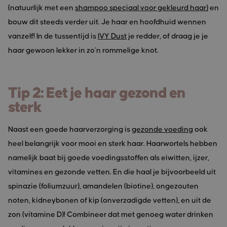
(natuurlijk met een
shampoo speciaal voor gekleurd haar)
en
bouw dit steeds verder uit. Je haar en hoofdhuid wennen
vanzelf! In de tussentijd is
IVY Dust
je redder, of draag je je
haar gewoon lekker in zo’n rommelige knot.
Tip 2: Eet je haar gezond en
sterk
Naast een goede haarverzorging is
gezonde voeding
ook
heel belangrijk voor mooi en sterk haar. Haarwortels hebben
namelijk baat bij goede voedingsstoffen als eiwitten, ijzer,
vitamines en gezonde vetten. En die haal je bijvoorbeeld uit
spinazie (foliumzuur), amandelen (biotine), ongezouten
noten, kidneybonen of kip (onverzadigde vetten), en uit de
zon (vitamine D)! Combineer dat met genoeg water drinken