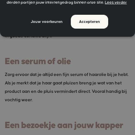
De UV-stralen en de warmte van de zon drogen je haar uit.
derden partijen jouw internetgedrag binnen onze site.
Lees verder
Een haarproduct met UV-filter biedt de oplossing. Dit werkt
eigenlijk hetzelfde als een zonnebrandcrème voor je
Jouw voorkeuren
Accepteren
lichaam. Het legt een laagje om je haar heen waardoor het
in goede conditie blijft.
Een serum of olie
Zorg ervoor dat je altijd een fijn serum of haarolie bij je hebt.
Als je merkt dat je haar gaat pluizen breng je wat van het
product aan en de pluis vermindert direct. Vooral handig bij
vochtig weer.
Een bezoekje aan jouw kapper