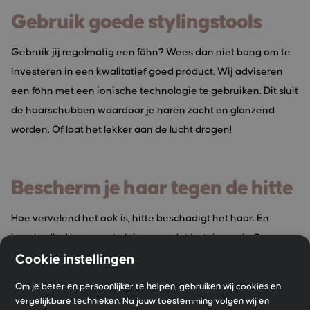
Gebruik goede stylingstools
Gebruik jij regelmatig een föhn? Wees dan niet bang om te
investeren in een kwalitatief goed product. Wij adviseren
een föhn met een ionische technologie te gebruiken. Dit sluit
de haarschubben waardoor je haren zacht en glanzend
worden. Of laat het lekker aan de lucht drogen!
Bescherm je haar tegen de hitte
Hoe vervelend het ook is, hitte beschadigt het haar. En
beschadigd haar gaat pluizen, omdat het droger is. Breng
daarom altijd een hitte beschermend product aan in je haar
Cookie instellingen
als je aan de slag gaat met een föhn, stijl-, of krultang. Ook is
Om je beter en persoonlijker te helpen, gebruiken wij cookies en
het belangrijk om jouw haar te beschermen tegen de zon.
vergelijkbare technieken. Na jouw toestemming volgen wij en