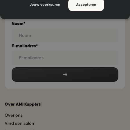
persoonlijke gegevens zoals beschreven in ons
Jouw voorkeuren
Accepteren
Privacybeleid.
Naam*
E-mailadres*
Over AMI Kappers
Over ons
Vind een salon