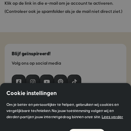
Klik op de link in die e-mail om je account te activeren.
(Controleer ook je spamfolder als je de mail niet direct ziet.)
Blijf geïnspireerd!
Volg ons op social media
Cookie instellingen
Om je beter en persoonlijker te helpen, gebruiken wij cookies en
Blijf op de hoogte
vergelijkbare technieken. Na jouw toestemming volgen wij en
derden partijen jouw internetgedrag binnen onze site.
Lees verder
Meld je aan voor het laatste AMI nieuws en ontvang
exclusieve aanbiedingen. AMI gebruikt je