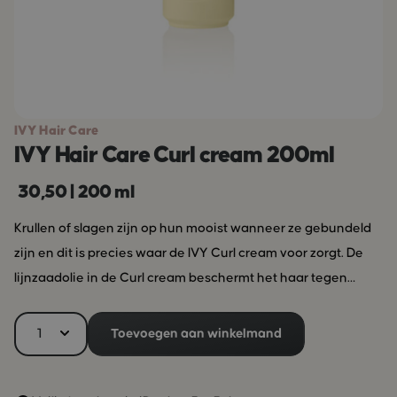
IVY Hair Care
IVY Hair Care Curl cream 200ml
30,50
|
200 ml
Krullen of slagen zijn op hun mooist wanneer ze gebundeld
zijn en dit is precies waar de IVY Curl cream voor zorgt. De
lijnzaadolie in de Curl cream beschermt het haar tegen
schadelijke invloeden en warmte en zorgt ook voor een
gezonde glans. Gebruik IVY Curl cream op handdoekdroog
Toevoegen aan winkelmand
of droog haar en style je haar zoals je wilt. IVY werkt met de
beste natuurlijke grondstoffen van eigen bodem voor het