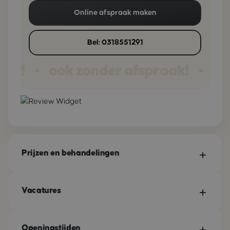
Online afspraak maken
Bel: 0318551291
aak!
ook zonder afspraak!
ook
•
•
Prijzen en behandelingen
Vacatures
Openingstijden