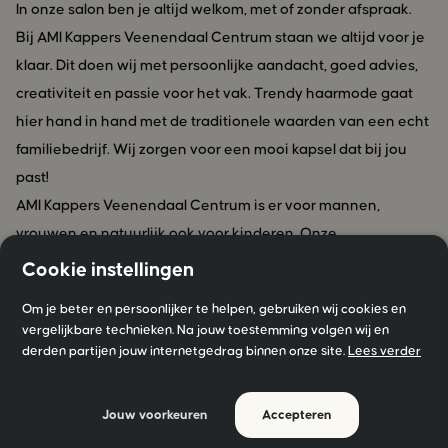
In onze salon ben je altijd welkom, met of zonder afspraak.
Bij AMI Kappers Veenendaal Centrum staan we altijd voor je
klaar. Dit doen wij met persoonlijke aandacht, goed advies,
creativiteit en passie voor het vak. Trendy haarmode gaat
hier hand in hand met de traditionele waarden van een echt
familiebedrijf. Wij zorgen voor een mooi kapsel dat bij jou
past!
AMI Kappers Veenendaal Centrum is er voor mannen,
vrouwen en natuurlijk ook voor kinderen. Onze
medewerkers zijn altijd op de hoogte van de laatste trends.
Cookie instellingen
Van balayage, permanent en highlights tot slechts de
Om je beter en persoonlijker te helpen, gebruiken wij cookies en
uitgroei bijwerken, de haarstylisten van AMI Kappers zijn van
vergelijkbare technieken. Na jouw toestemming volgen wij en
alle markten thuis en zorgen ervoor dat jij de salon met een
derden partijen jouw internetgedrag binnen onze site.
Lees verder
glimlach verlaat.
Wij zijn AMI Kappers Veenendaal Centrum en wij geloven
Jouw voorkeuren
Accepteren
dat het accentueren van jouw identiteit ervoor zorgt dat jij je