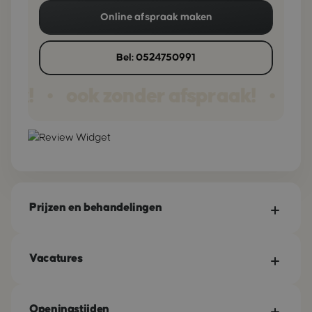
Online afspraak maken
Bel: 0524750991
aak!
ook zonder afspraak!
oo
•
•
Prijzen en behandelingen
Vacatures
Openingstijden