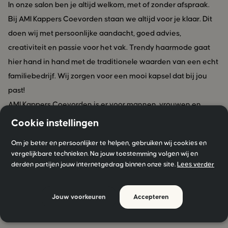
In onze salon ben je altijd welkom, met of zonder afspraak.
Bij AMI Kappers Coevorden staan we altijd voor je klaar. Dit
doen wij met persoonlijke aandacht, goed advies,
creativiteit en passie voor het vak. Trendy haarmode gaat
hier hand in hand met de traditionele waarden van een echt
familiebedrijf. Wij zorgen voor een mooi kapsel dat bij jou
past!
AMI Kappers Coevorden is er voor mannen, vrouwen en
natuurlijk ook voor kinderen. Onze medewerkers zijn altijd
Cookie instellingen
op de hoogte van de laatste trends. Van balayage,
Om je beter en persoonlijker te helpen, gebruiken wij cookies en
permanent en highlights tot slechts de uitgroei bijwerken, de
vergelijkbare technieken. Na jouw toestemming volgen wij en
haarstylisten van AMI Kappers zijn van alle markten thuis en
derden partijen jouw internetgedrag binnen onze site.
Lees verder
zorgen ervoor dat jij de salon met een glimlach verlaat.
Wij zijn AMI Kappers Coevorden en wij geloven dat het
Jouw voorkeuren
Accepteren
accentueren van jouw identiteit ervoor zorgt dat jij je happy
voelt. Jij bent mooi, bijzonder en uniek en daar mag je trots