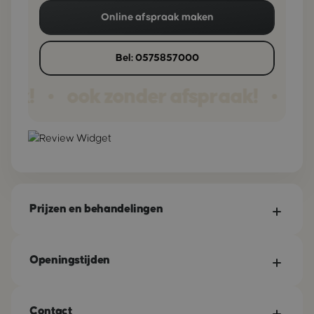
Online afspraak maken
Bel: 0575857000
aak!
ook zonder afspraak!
ook
•
•
Prijzen en behandelingen
Openingstijden
Contact