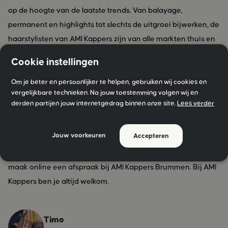
op de hoogte van de laatste trends. Van balayage,
permanent en highlights tot slechts de uitgroei bijwerken, de
haarstylisten van AMI Kappers zijn van alle markten thuis en
zorgen ervoor dat jij de salon met een glimlach verlaat.
Cookie instellingen
Wij zijn AMI Kappers Brummen en wij geloven dat het
accentueren van jouw identiteit ervoor zorgt dat jij je happy
Om je beter en persoonlijker te helpen, gebruiken wij cookies en
vergelijkbare technieken. Na jouw toestemming volgen wij en
voelt. Jij bent mooi, bijzonder en uniek en daar mag je trots
derden partijen jouw internetgedrag binnen onze site.
Lees verder
op zijn!
Zoek je een professionele, kundige kapper bij jou in de buurt
Jouw voorkeuren
Accepteren
met kennis over de laatste trends op het gebied van
haarmode? Loop altijd gezellig zonder afspraak binnen of
maak online een afspraak bij AMI Kappers Brummen. Bij AMI
Kappers ben je altijd welkom.
Timo