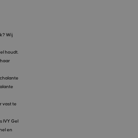
k? Wij
el houdt.
 haar
nchalante
halante
 vast te
s IVY Gel
nel en