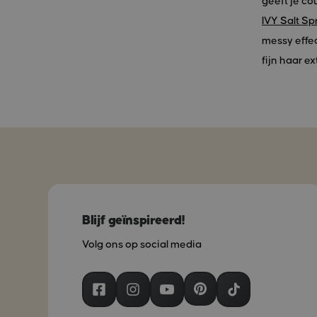
geeft je c
IVY Salt Sp
messy effec
fijn haar e
Blijf geïnspireerd!
Volg ons op social media