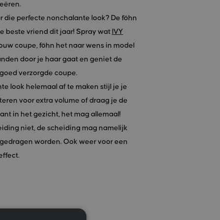
reëren.
r die perfecte nonchalante look? De föhn
 beste vriend dit jaar! Spray wat
IVY
jouw coupe, föhn het naar wens in model
handen door je haar gaat en geniet de
 goed verzorgde coupe.
 look helemaal af te maken stijl je je
teren voor extra volume of draag je de
ant in het gezicht, het mag allemaal!
eiding niet, de scheiding mag namelijk
ij gedragen worden. Ook weer voor een
ffect.