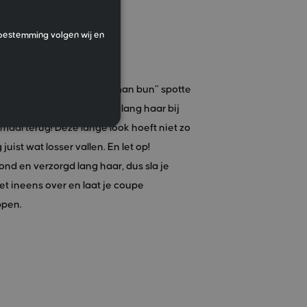
toestemming volgen wij en
ar is terug!
s de trend voor 2021! De “man bun” spotte
regelmatig, maar nu is ook lang haar bij
aal terug! Deze lange look hoeft niet zo
juist wat losser vallen. En let op!
ond en verzorgd lang haar, dus sla je
t ineens over en laat je coupe
ppen.