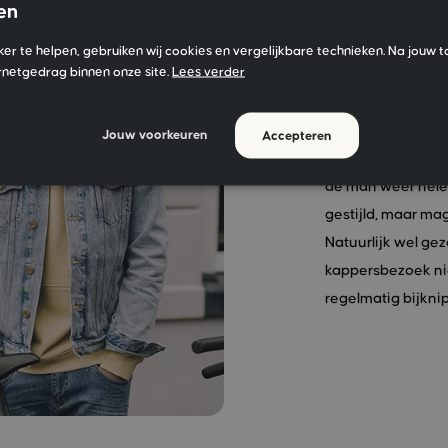
en
ker te helpen, gebruiken wij cookies en vergelijkbare technieken. Na jouw 
rnetgedrag binnen onze site.
Lees verder
Lang ha
Middellang haar i
Jouw voorkeuren
Accepteren
we vorige jaar al 
de man weer helem
gestijld, maar mag 
Natuurlijk wel gez
kappersbezoek nie
regelmatig bijkni