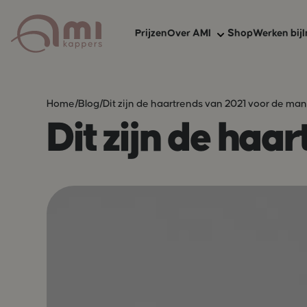
Prijzen
Over AMI
Shop
Werken bij
I
Over AMI
Home
/
Blog
/
Dit zijn de haartrends van 2021 voor de man
Dit zijn de haa
AMI zekerheden
AMI Membership