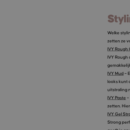
Styl
Welke styl
zetten ze vo
IVY Rough 
IVY Rough c
gemakkelijk
IVY Mud
– 
looks kunt 
uitstraling
IVY Paste
– 
zetten. Hie
IVY Gel St
Strong perf