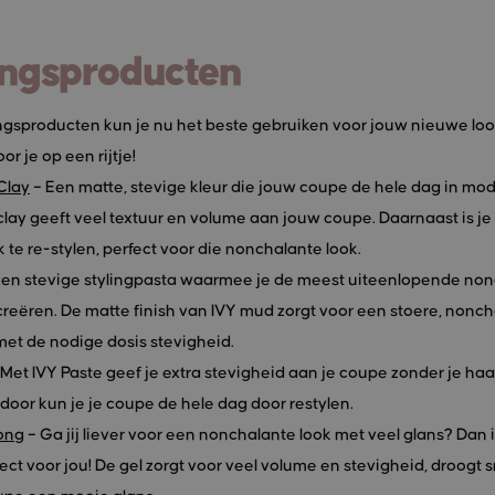
ingsproducten
ingsproducten kun je nu het beste gebruiken voor jouw nieuwe loo
or je op een rijtje!
Clay
– Een matte, stevige kleur die jouw coupe de hele dag in mod
lay geeft veel textuur en volume aan jouw coupe. Daarnaast is je
 te re-stylen, perfect voor die nonchalante look.
Een stevige stylingpasta waarmee je de meest uiteenlopende no
creëren. De matte finish van IVY mud zorgt voor een stoere, nonc
 met de nodige dosis stevigheid.
Met IVY Paste geef je extra stevigheid aan je coupe zonder je haar
rdoor kun je je coupe de hele dag door restylen.
rong
– Ga jij liever voor een nonchalante look met veel glans? Dan i
ect voor jou! De gel zorgt voor veel volume en stevigheid, droogt s