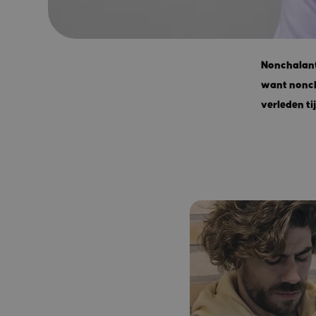
Nonchalant 
want noncha
verleden ti