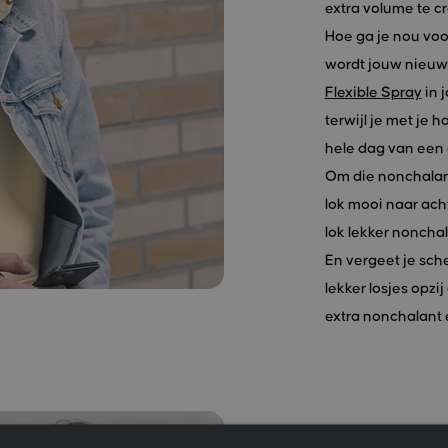
extra volume te c
Hoe ga je nou voo
wordt jouw nieuwe
Flexible Spray
in 
terwijl je met je 
hele dag van een
Om die nonchalante
lok mooi naar ach
lok lekker nonchal
En vergeet je sch
lekker losjes opz
extra nonchalant e