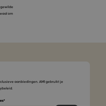
 gewilde
ideaal om
xclusieve aanbiedingen. AMI gebruikt je
ybeleid.
es*